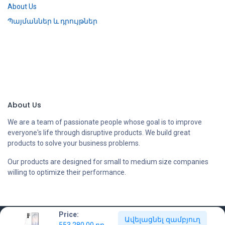
About Us
Պայմաններ և դրույթներ
About Us
We are a team of passionate people whose goal is to improve
everyone's life through disruptive products. We build great
products to solve your business problems.
Our products are designed for small to medium size companies
willing to optimize their performance.
Price:
Ավելացնել զամբյուղ
Copyright © Compstore LLC
553,280.00
դր.