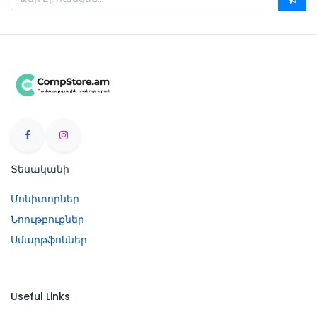
Տեսականի
Մոնիտորներ
Նոութբուքներ
Սմարթֆոններ
Useful Links