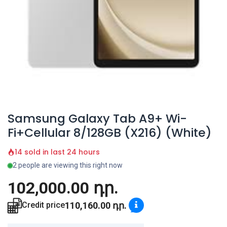
Samsung Galaxy Tab A9+ Wi-
Fi+Cellular 8/128GB (X216) (White)
14 sold in last 24 hours
2 people are viewing this right now
102,000.00
դր.
110,160.00
դր.
Credit price