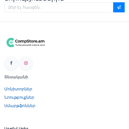
Տեսականի
Մոնիտորներ
Նոութբուքներ
Սմարթֆոններ
Useful Links