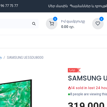
 96 77 75 77
Մեր մասին
Պայմաններ և դրույթ
0
0
Իմ զամբյուղը
0.00
դր.
նքացանկ
Բրենդներ
Ապառիկի պայմաններ
ր
SAMSUNG UE55DU8000
Նոր
SAMSUNG 
14 sold in last 24 ho
8 people are viewing thi
319,000