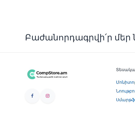
Բաժանորդագրվի՛ր մեր ն
Տեսակ
Մոնիտո
Նոութբո
Սմարթֆ