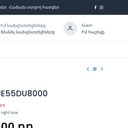
ներ
Հաճախ տրվող հարցեր
Իմ նախընտրելիները
Guest
Տեսնել նախընտրելիները
Իմ հաշիվը
Հետադարձ կապ
UE55DU8000
urs
s right now
.00
դր.