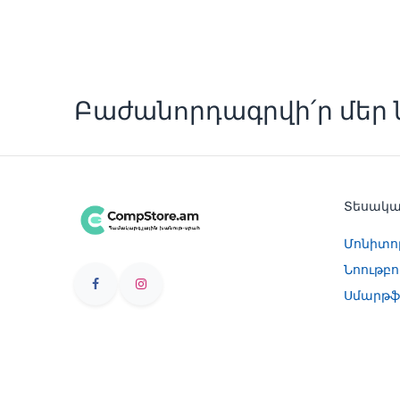
Բաժանորդագրվի՛ր մեր ն
Տեսակ
Մոնիտո
Նոութբո
Սմարթֆ