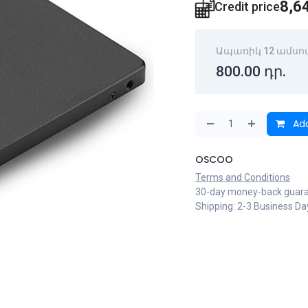
8,6
Credit price
Ապառիկ 12 ամսո
800.00
դր.
Add
OSCOO
Terms and Conditions
30-day money-back guar
Shipping: 2-3 Business Da