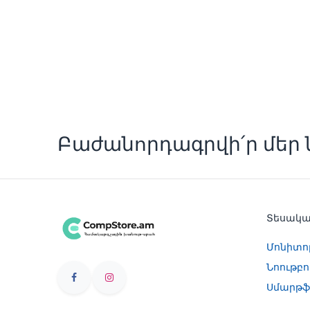
Բաժանորդագրվի՛ր մեր ն
Տեսակ
Մոնիտո
Նոութբո
Սմարթֆ