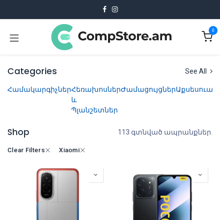
Skip to Content
0
Categories
See All
Համակարգիչներ
Հեռախոսներ
Ժամացույցներ
Աքսեսուար
և
Պլանշետներ
Shop
113 գտնված ապրանքներ.
Clear Filters
Xiaomi