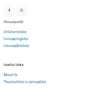
Տեսականի
Մոնիտորներ
Նոութբուքներ
Սմարթֆոններ
Useful Links
About Us
Պայմաններ և դրույթներ