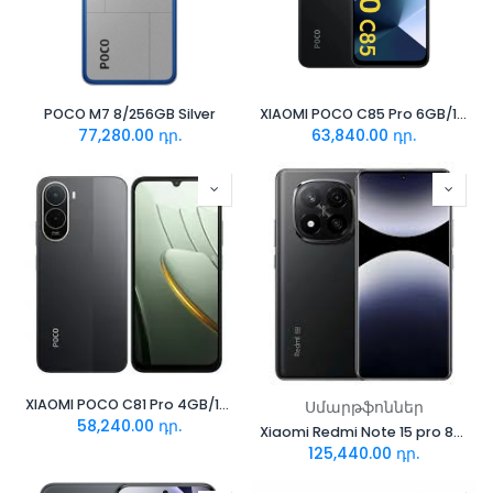
POCO M7 8/256GB Silver
XIAOMI POCO C85 Pro 6GB/128GB Black
77,280.00
դր.
63,840.00
դր.
XIAOMI POCO C81 Pro 4GB/128GB
Սմարթֆոններ
58,240.00
դր.
Xiaomi Redmi Note 15 pro 8/256GB Black
125,440.00
դր.