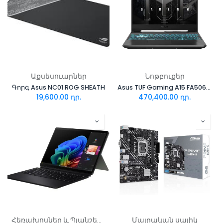
Աքսեսուարներ
Նոթբուքեր
Գորգ Asus NC01 ROG SHEATH
Asus TUF Gaming A15 FA506NFR-HN004
19,600.00
դր.
470,400.00
դր.
Հեռախոսներ և Պլանշետներ
Մայրական սալիկ