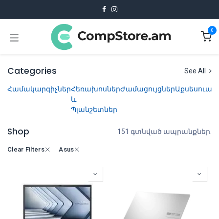
Skip to Content
0
Categories
See All
Համակարգիչներ
Հեռախոսներ
Ժամացույցներ
Աքսեսուար
և
Պլանշետներ
Shop
151 գտնված ապրանքներ.
Clear Filters
Asus