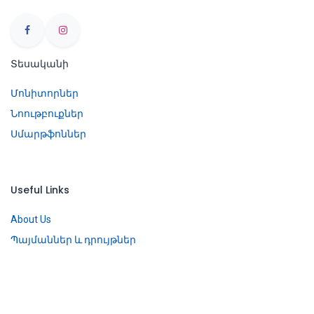
Տեսականի
Մոնիտորներ
Նոութբուքներ
Սմարթֆոններ
Useful Links
About Us
Պայմաններ և դրույթներ