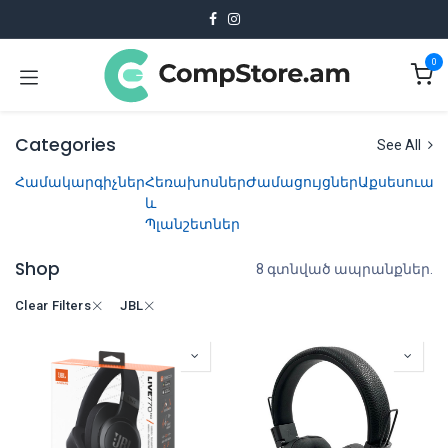
Skip to Content
0
Categories
See All
Համակարգիչներ
Հեռախոսներ
Ժամացույցներ
Աքսեսուար
և
Պլանշետներ
Shop
8 գտնված ապրանքներ.
Clear Filters
JBL