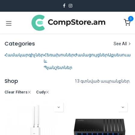
Skip to Content
0
Categories
See All
Համակարգիչներ
Հեռախոսներ
Ժամացույցներ
Աքսեսուար
և
Պլանշետներ
Shop
13 գտնված ապրանքներ.
Clear Filters
Cudy