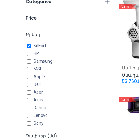
Categories
Նոր
Բոլոր ապրանքները
Price
Համակարգիչներ
Հեռախոսներ և Պլանշետներ
Բրենդ
Ժամացույցներ
-
KitFort
Աքսեսուարներ
HP
Ֆիլտրել
Պերիֆերիկ սարքեր
Samsung
Խաղային
Ավել
MSI
Կոմպոնենտներ
Մսաղաց
Apple
53,760.
Բարձրախոսներ
Dell
Acer
Մանր կենցաղային
տեխնիկա
(64)
Asus
Նոր
Dahua
Գեղեցկություն և խնամք
(6)
Lenovo
Աուդիո և վիդեո
Sony
AeroCool
Չափսեր (մմ)
DeepCool