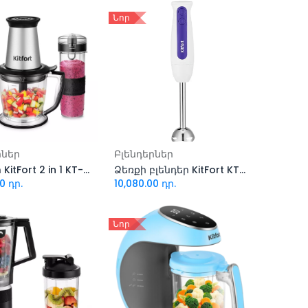
Նոր
ացնել զամբյուղ
Ավելացնել զամբյուղ
րներ
Բլենդերներ
Բլենդեր KitFort 2 in 1 KT-3507
Ձեռքի բլենդեր KitFort KT-3051-1 (սպիտակ-մանուշակագույն)
00
դր.
10,080.00
դր.
Նոր