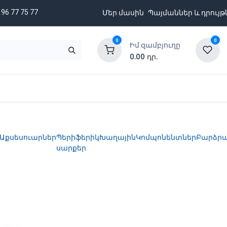
 96 77 75 77
Մեր մասին
Պայմաններ և դրույթ
0
0
Իմ զամբյուղը
0.00
դր.
նքացանկ
Բրենդներ
Ապառիկի պայմաններ
Աքսեսուարներ
Պերիֆերիկ
Խաղային
Կոմպոնենտներ
Բարձր
սարքեր