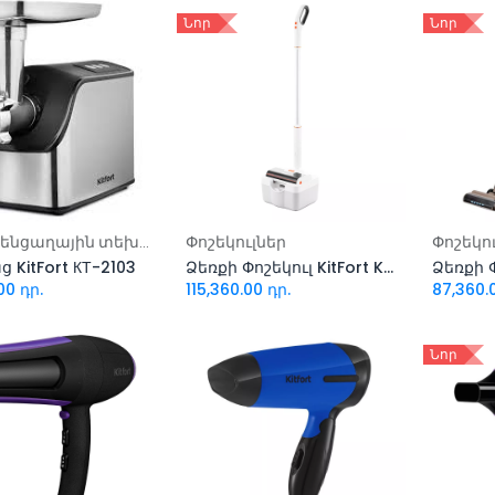
Նոր
Նոր
ացնել զամբյուղ
Ավելացնել զամբյուղ
Ավել
Մանր կենցաղային տեխնիկա
Փոշեկուլներ
Փոշեկո
 KitFort КТ-2103
Ձեռքի Փոշեկուլ KitFort KT-599 (2-ը 1-ում)
00
դր.
115,360.00
դր.
87,360.
Նոր