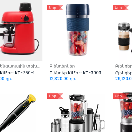
Նոր
Նոր
ացնել զամբյուղ
Ավելացնել զամբյուղ
Ավել
Մանր կենցաղային տեխնիկա
Բլենդերներ
Բլենդե
Սրճեփ KitFort KT-760-1 կարմիր
Բլենդեր KitFort KT-3003
00
դր.
12,320.00
դր.
29,120.
Նոր
Նոր