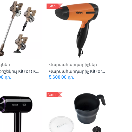
Նոր
ացնել զամբյուղ
Ավելացնել զամբյուղ
ւլներ
Վարսահարդարիչներ
Ձեռքի Փոշեկուլ KitFort KT-5252
Վարսահարդարիչ KitFort KT-3243-2 (սև-նարնջագույն)
00
դր.
5,600.00
դր.
Նոր