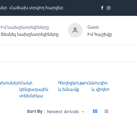
ներ
Հաճախ տրվող հարցեր
Իմ նախընտրելիները
Guest
Տեսնել նախընտրելիները
Իմ հաշիվը
Հետադարձ կապ
ախոսներ
Մանր
Գեղեցկություն
Աուդիո
կենցաղային
և խնամք
և վիդեո
տեխնիկա
Sort By :
Newest Arrivals