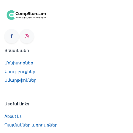
Տեսականի
Մոնիտորներ
Նոութբուքներ
Սմարթֆոններ
Useful Links
About Us
Պայմաններ և դրույթներ