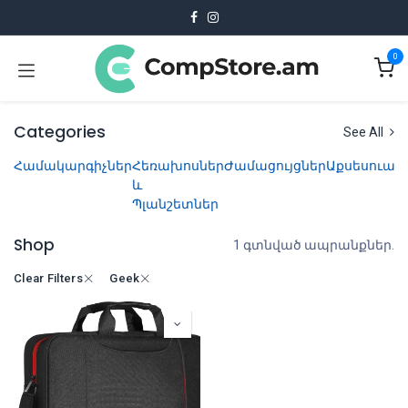
Skip to Content
0
Categories
See All
Համակարգիչներ
Հեռախոսներ
Ժամացույցներ
Աքսեսուար
և
Պլանշետներ
Shop
1 գտնված ապրանքներ.
Clear Filters
Geek