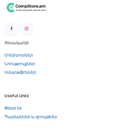
Տեսականի
Մոնիտորներ
Նոութբուքներ
Սմարթֆոններ
Useful Links
About Us
Պայմաններ և դրույթներ