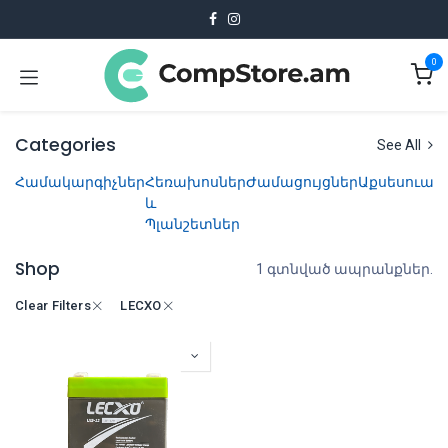
Skip to Content
0
Categories
See All
Համակարգիչներ
Հեռախոսներ
Ժամացույցներ
Աքսեսուար
և
Պլանշետներ
Shop
1 գտնված ապրանքներ.
Clear Filters
LECXO