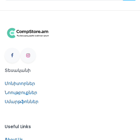
Տեսականի
Մոնիտորներ
Նոութբուքներ
Սմարթֆոններ
Useful Links
About Us