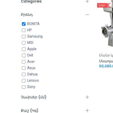
Categories
Նոր
Բոլոր ապրանքները
Բրենդ
Համակարգիչներ
BONITA
Հեռախոսներ և Պլանշետներ
HP
Ժամացույցներ
Samsung
Աքսեսուարներ
MSI
Պերիֆերիկ սարքեր
Apple
Խաղային
Ավել
Dell
Կոմպոնենտներ
Acer
60,480.
Բարձրախոսներ
Asus
Dahua
Մանր կենցաղային
տեխնիկա
Lenovo
(1)
Sony
Գեղեցկություն և խնամք
AeroCool
Աուդիո և վիդեո
Չափսեր (մմ)
DeepCool
Top Cool
3.27x0.47x4.09
Քաշ (Կգ)
Redragon
285x450x446