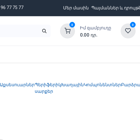
 96 77 75 77
Մեր մասին
Պայմաններ և դրույթ
0
0
Իմ զամբյուղը
0.00
դր.
նքացանկ
Բրենդներ
Ապառիկի պայմաններ
Աքսեսուարներ
Պերիֆերիկ
Խաղային
Կոմպոնենտներ
Բարձր
սարքեր