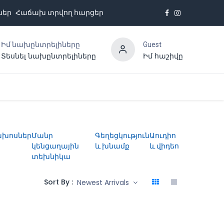
ներ
Հաճախ տրվող հարցեր
Իմ նախընտրելիները
Guest
Տեսնել նախընտրելիները
Իմ հաշիվը
Հետադարձ կապ
ախոսներ
Մանր
Գեղեցկություն
Աուդիո
կենցաղային
և խնամք
և վիդեո
տեխնիկա
Sort By :
Newest Arrivals