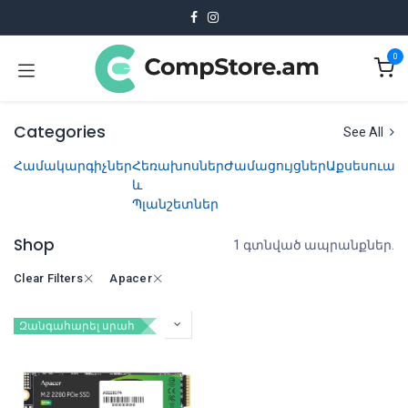
Skip to Content
0
Categories
See All
Համակարգիչներ
Հեռախոսներ
Ժամացույցներ
Աքսեսուար
և
Պլանշետներ
Shop
1 գտնված ապրանքներ.
Clear Filters
Apacer
Զանգահարել սրահ