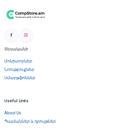
Տեսականի
Մոնիտորներ
Նոութբուքներ
Սմարթֆոններ
Useful Links
About Us
Պայմաններ և դրույթներ