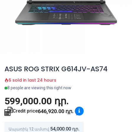
ASUS ROG STRIX G614JV-AS74
6 sold in last 24 hours
8 people are viewing this right now
599,000.00
դր.
646,920.00
դր.
Credit price
54,000.00
դր.
Ապառիկ 12 ամսով