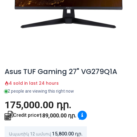
Asus TUF Gaming 27" VG279Q1A
4 sold in last 24 hours
2 people are viewing this right now
175,000.00
դր.
189,000.00
դր.
Credit price
15,800.00
դր.
Ապառիկ 12 ամսով