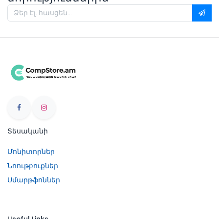
Տեսականի
Մոնիտորներ
Նոութբուքներ
Սմարթֆոններ
Useful Links