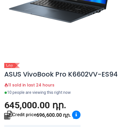
Նոր
ASUS VivoBook Pro K6602VV-ES94
11 sold in last 24 hours
10 people are viewing this right now
645,000.00
դր.
696,600.00
դր.
Credit price