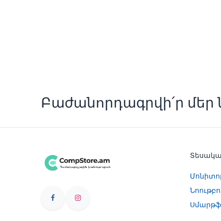
Բաժանորդագրվի՛ր մեր ն
Տեսակ
Մոնիտո
Նոութբո
Սմարթֆ