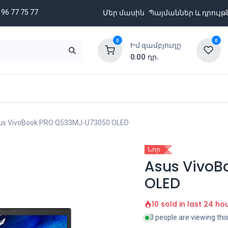
 96 77 75 77
Մեր մասին
Պայմաններ և դրույթ
0
0
Իմ զամբյուղը
0.00
դր.
նքացանկ
Բրենդներ
Ապառիկի պայմաններ
us VivoBook PRO Q533MJ-U73050 OLED
Նոր
Asus VivoB
OLED
10 sold in last 24 ho
3 people are viewing thi