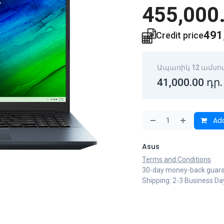
455,000
491
Credit price
Ապառիկ 12 ամսո
41,000.00
դր.
Add
Asus
Terms and Conditions
30-day money-back guar
Shipping: 2-3 Business Da