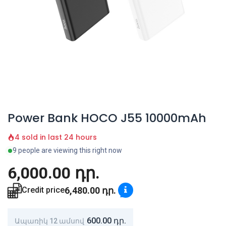
Power Bank HOCO J55 10000mAh
4 sold in last 24 hours
9 people are viewing this right now
6,000.00
դր.
6,480.00
դր.
Credit price
600.00
դր.
Ապառիկ 12 ամսով