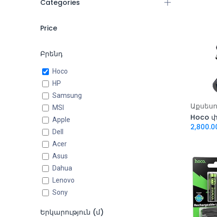
Categories
Բոլոր ապրանքները
Price
Համակարգիչներ
Հեռախոսներ և Պլանշետներ
Բրենդ
(1)
-
Ժամացույցներ
Hoco
(5)
HP
Աքսեսուարներ
(125)
Ֆիլտրել
Samsung
Պերիֆերիկ սարքեր
(38)
Ավել
Աքսես
MSI
Խաղային
(4)
Apple
2,800.0
Կոմպոնենտներ
(3)
Dell
Բարձրախոսներ
(1)
Acer
Մանր կենցաղային
Asus
տեխնիկա
(2)
Dahua
Գեղեցկություն և խնամք
(3)
Lenovo
Sony
Աուդիո և վիդեո
AeroCool
Երկարություն (մ)
DeepCool