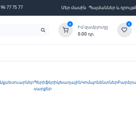
 96 77 75 77
Մեր մասին
Պայմաններ և դրույթ
0
0
Իմ զամբյուղը
0.00
դր.
նքացանկ
Բրենդներ
Ապառիկի պայմաններ
Աքսեսուարներ
Պերիֆերիկ
Խաղային
Կոմպոնենտներ
Բարձր
սարքեր