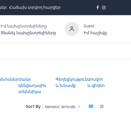
ներ
Հաճախ տրվող հարցեր
Իմ նախընտրելիները
Guest
Տեսնել նախընտրելիները
Իմ հաշիվը
Հետադարձ կապ
ախոսներ
Մանր
Գեղեցկություն
Աուդիո
կենցաղային
և խնամք
և վիդեո
տեխնիկա
Sort By :
Newest Arrivals