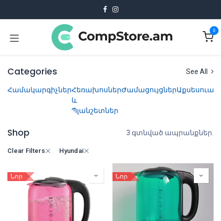
Skip to Content
0
Categories
See All
Համակարգիչներ
Հեռախոսներ
Ժամացույցներ
Աքսեսուար
և
Պլանշետներ
Shop
3 գտնված ապրանքներ.
Clear Filters
Hyundai
Նոր
Նոր