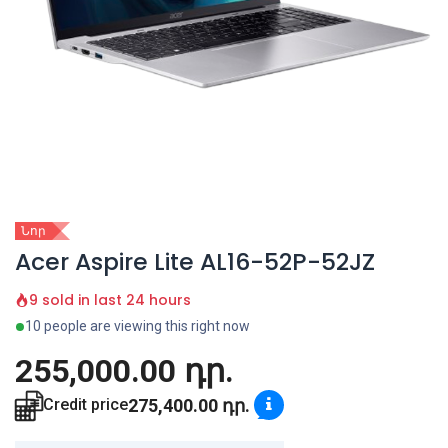
Նոր
Acer Aspire Lite AL16-52P-52JZ
9 sold in last 24 hours
10 people are viewing this right now
255,000.00
դր.
275,400.00
դր.
Credit price