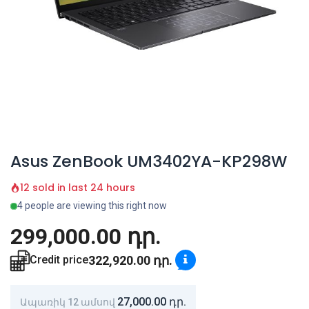
Asus ZenBook UM3402YA-KP298W
12 sold in last 24 hours
4 people are viewing this right now
299,000.00
դր.
322,920.00
դր.
Credit price
27,000.00
դր.
Ապառիկ 12 ամսով