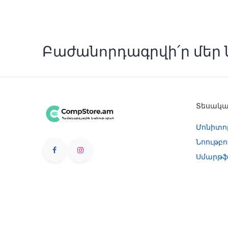
Բաժանորդագրվի՛ր մեր ն
Տեսակ
Մոնիտո
Նոութբո
Սմարթֆ