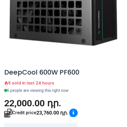
DeepCool 600W PF600
6 sold in last 24 hours
6 people are viewing this right now
22,000.00
դր.
23,760.00
դր.
Credit price