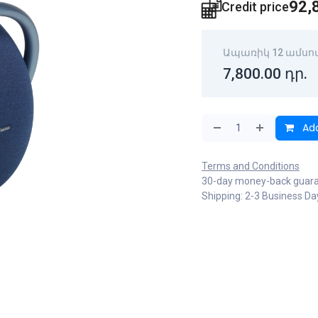
92,
Credit price
Ապառիկ 12 ամսո
7,800.00
դր.
Add
Terms and Conditions
30-day money-back guar
Shipping: 2-3 Business Da