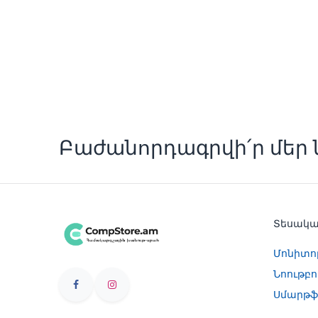
Բաժանորդագրվի՛ր մեր ն
Տեսակ
Մոնիտո
Նոութբո
Սմարթֆ