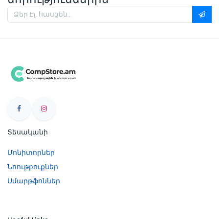
Տեսականի
Մոնիտորներ
Նոութբուքներ
Սմարթֆոններ