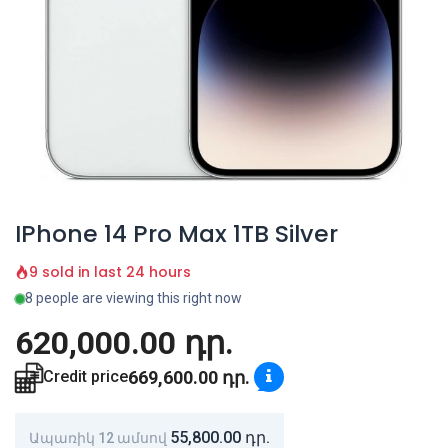
IPhone 14 Pro Max 1TB Silver
9 sold in last 24 hours
8 people are viewing this right now
620,000.00
դր.
669,600.00
դր.
Credit price
55,800.00
դր.
Ապառիկ 12 ամսով