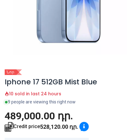
Նոր
Iphone 17 512GB Mist Blue
10 sold in last 24 hours
9 people are viewing this right now
489,000.00
դր.
528,120.00
դր.
Credit price