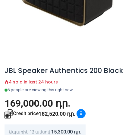
JBL Speaker Authentics 200 Black
4 sold in last 24 hours
5 people are viewing this right now
169,000.00
դր.
182,520.00
դր.
Credit price
15,300.00
դր.
Ապառիկ 12 ամսով