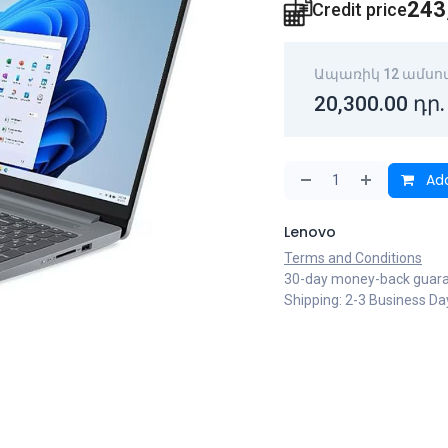
243
Credit price
Ապառիկ 12 ամսո
20,300.00
դր.
Add
Lenovo
Terms and Conditions
30-day money-back guar
Shipping: 2-3 Business Da