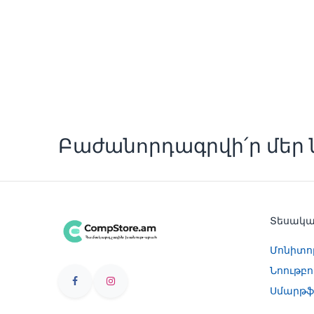
Բաժանորդագրվի՛ր մեր ն
Տեսակ
Մոնիտո
Նոութբո
Սմարթֆ