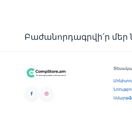
Բաժանորդագրվի՛ր մեր ն
Տեսակ
Մոնիտո
Նոութբո
Սմարթֆ