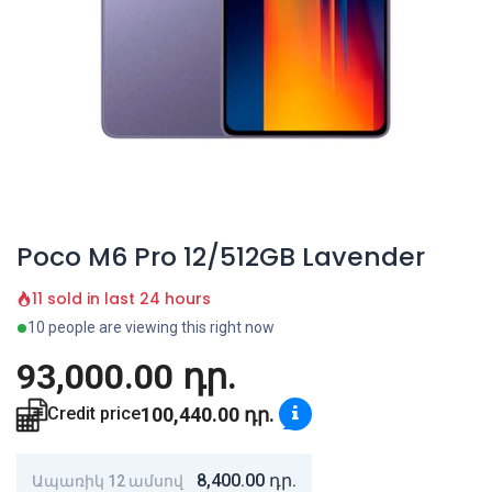
Poco M6 Pro 12/512GB Lavender
11 sold in last 24 hours
10 people are viewing this right now
93,000.00
դր.
100,440.00
դր.
Credit price
8,400.00
դր.
Ապառիկ 12 ամսով