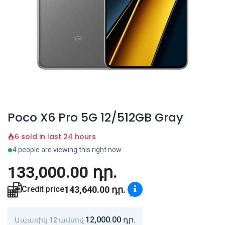
Poco X6 Pro 5G 12/512GB Gray
6 sold in last 24 hours
4 people are viewing this right now
133,000.00
դր.
143,640.00
դր.
Credit price
12,000.00
դր.
Ապառիկ 12 ամսով