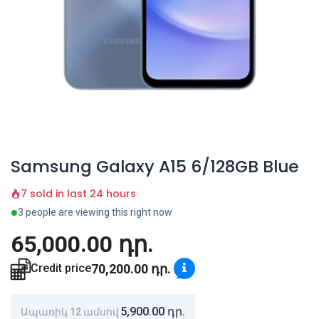
Samsung Galaxy A15 6/128GB Blue
7 sold in last 24 hours
3 people are viewing this right now
65,000.00
դր.
70,200.00
դր.
Credit price
5,900.00
դր.
Ապառիկ 12 ամսով