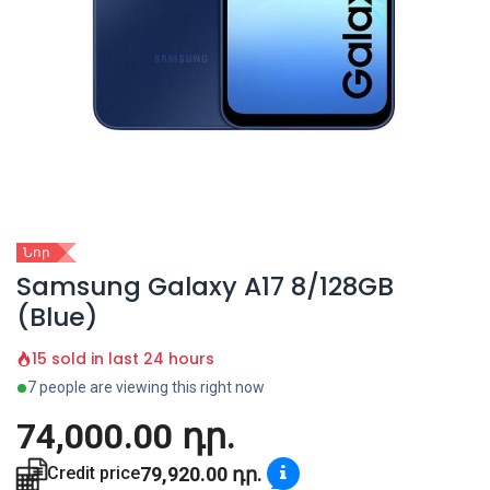
Նոր
Samsung Galaxy A17 8/128GB
(Blue)
15 sold in last 24 hours
7 people are viewing this right now
74,000.00
դր.
79,920.00
դր.
Credit price