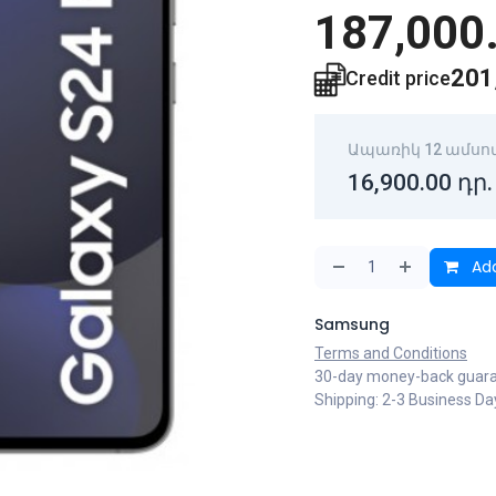
187,000
201
Credit price
Ապառիկ 12 ամսո
16,900.00
դր.
Add
Samsung
Terms and Conditions
30-day money-back guar
Shipping: 2-3 Business Da