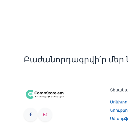
Բաժանորդագրվի՛ր մեր ն
Տեսակ
Մոնիտո
Նոութբո
Սմարթֆ